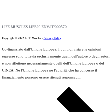
degli
Il progetto è realizzato con il contributo della Commissione Europea
articoli
(Budget totale: 3,074,246 Euro, Contributo EU: 1,690,835 Euro)
LIFE MUSCLES LIFE20 ENV/IT/000570
Copyright © 2022 LIFE Muscles -
Privacy Policy
Co-finanziato dall'Unione Europea. I punti di vista e le opinioni
espresse sono tuttavia esclusivamente quelli dell'autore o degli autori
e non riflettono necessariamente quelli dell'Unione Europea o del
CINEA. Né l'Unione Europea né l'autorità che ha concesso il
finanziamento possono essere ritenuti responsabili.