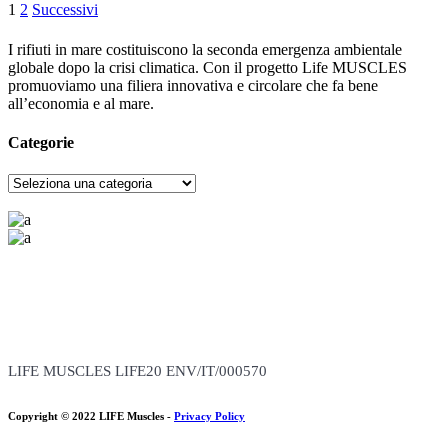
Paginazione
1
2
Successivi
degli
I rifiuti in mare costituiscono la seconda emergenza ambientale
articoli
globale dopo la crisi climatica. Con il progetto Life MUSCLES
promuoviamo una filiera innovativa e circolare che fa bene
all’economia e al mare.
Categorie
Categorie
Il progetto è realizzato con il contributo della Commissione Europea
(Budget totale: 3,074,246 Euro, Contributo EU: 1,690,835 Euro)
LIFE MUSCLES LIFE20 ENV/IT/000570
Copyright © 2022 LIFE Muscles -
Privacy Policy