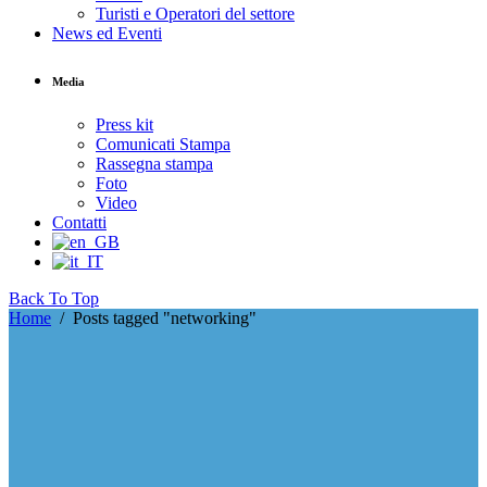
Turisti e Operatori del settore
News ed Eventi
Media
Press kit
Comunicati Stampa
Rassegna stampa
Foto
Video
Contatti
Back To Top
Home
/
Posts tagged "networking"