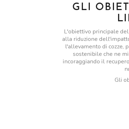
GLI OBIE
L
L'obiettivo principale d
alla riduzione dell'impatt
l'allevamento di cozze,
sostenibile che ne mi
incoraggiando il recupero 
n
Gli ob