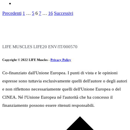
Paginazione
Precedenti
1
…
5
6
7
…
16
Successivi
degli
Il progetto è realizzato con il contributo della Commissione Europea
articoli
(Budget totale: 3,074,246 Euro, Contributo EU: 1,690,835 Euro)
LIFE MUSCLES LIFE20 ENV/IT/000570
Copyright © 2022 LIFE Muscles -
Privacy Policy
Co-finanziato dall'Unione Europea. I punti di vista e le opinioni
espresse sono tuttavia esclusivamente quelli dell'autore o degli autori
e non riflettono necessariamente quelli dell'Unione Europea o del
CINEA. Né l'Unione Europea né l'autorità che ha concesso il
finanziamento possono essere ritenuti responsabili.