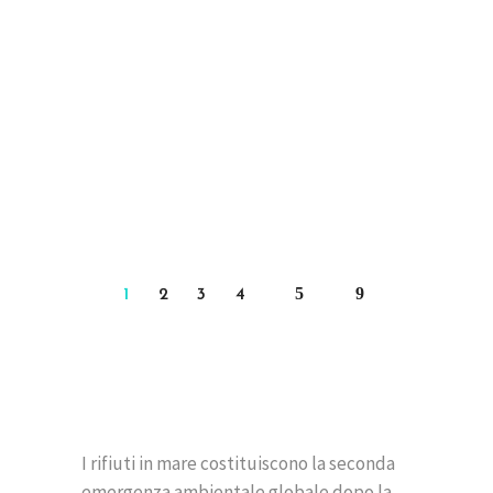
MITILICOLTORI A SENIGALLIA
NELL’AMBITO DELLA
CAMPAGNA GOLETTA VERDE
Azione D.2.4 evento informativo per
mitilicoltori
READ MORE
1
2
3
4
I rifiuti in mare costituiscono la seconda
emergenza ambientale globale dopo la