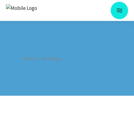
Home
/
Partecipa
A CAORLE (VE) IL PRIMO
PANEL PER UNA CIRCULAR
SUPPLY CHAIN MANAGEMENT