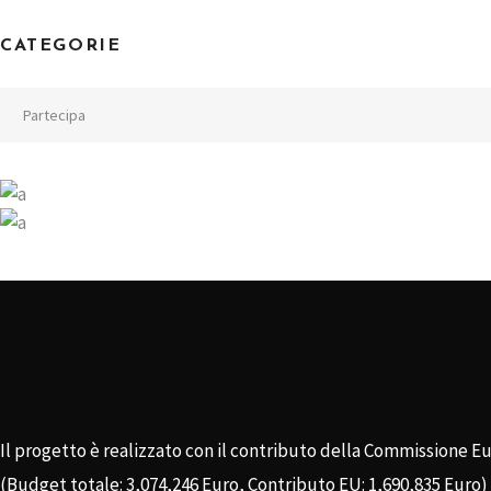
CATEGORIE
Categorie
Il progetto è realizzato con il contributo della Commissione E
(Budget totale: 3,074,246 Euro, Contributo EU: 1,690,835 Euro)