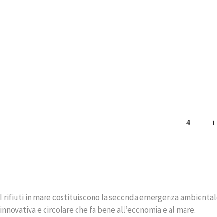
PULIAMO INSIEME LA SPIAGGIA CHE AMI! A
FIUMARETTA CON IL CIRCOLO DI LEGAMBIEN
SPEZIA
D.2.2 - Campagna Clean Up the Sea
READ MORE
1
I rifiuti in mare costituiscono la seconda emergenza ambiental
innovativa e circolare che fa bene all’economia e al mare.