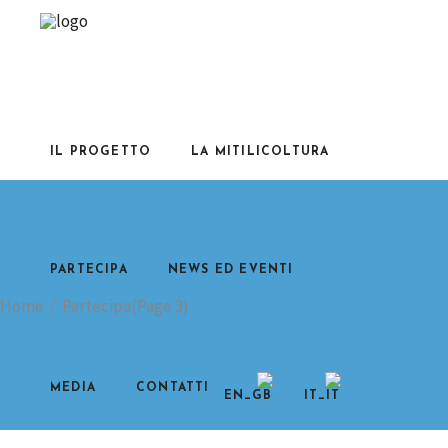
IL PROGETTO
LA MITILICOLTURA
PARTECIPA
NEWS ED EVENTI
Home
/
Partecipa
(Page 3)
MEDIA
CONTATTI