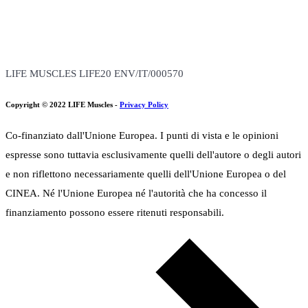
degli
Il progetto è realizzato con il contributo della Commissione Europea
articoli
(Budget totale: 3,074,246 Euro, Contributo EU: 1,690,835 Euro)
LIFE MUSCLES LIFE20 ENV/IT/000570
Copyright © 2022 LIFE Muscles -
Privacy Policy
Co-finanziato dall'Unione Europea. I punti di vista e le opinioni
espresse sono tuttavia esclusivamente quelli dell'autore o degli autori
e non riflettono necessariamente quelli dell'Unione Europea o del
CINEA. Né l'Unione Europea né l'autorità che ha concesso il
finanziamento possono essere ritenuti responsabili.